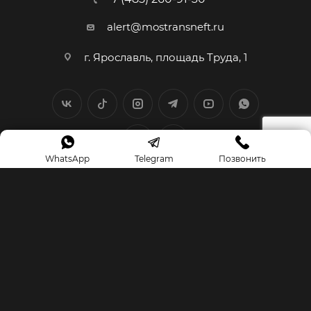
alert@mostransneft.ru
г. Ярославль, площадь Труда, 1
WhatsApp
Telegram
Позвонить
*«Социальная сеть Instagram принадлежит компании Meta
Platforms Inc.,
которая запрещена на территории РФ в связи с
осуществлением экстремистской деятельности»
2026 © МОСТРАНСНЕФТЬ