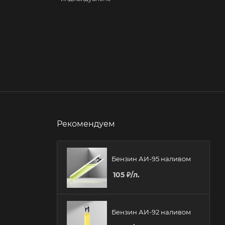
Рекомендуем
Бензин АИ-95 наливом
105
₽
/л.
Бензин АИ-92 наливом