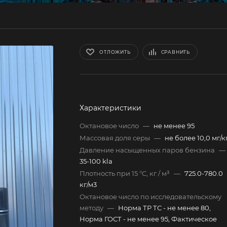
ОТЛОЖИТЬ
СРАВНИТЬ
Характеристики
Октановое число
—
не менее 95
Массовая доля серы
—
не более 10,0 мг/к
Давление насыщенных паров бензина
—
35-100 kla
Плотность при 15 °C, кг / м³
—
725.0-780.0
кг/м3
Октановое число по исследовательскому
методу
—
Норма ТР ТС - не менее 80,
Норма ГОСТ - не менее 95, Фактическое