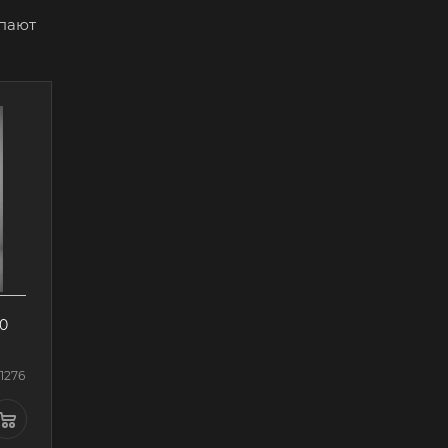
упают
0
 1276