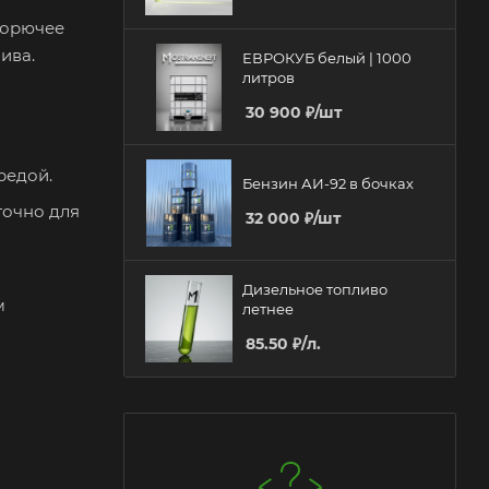
горючее
ива.
ЕВРОКУБ белый | 1000
литров
30 900
₽
/шт
средой.
Бензин АИ-92 в бочках
точно для
32 000
₽
/шт
Дизельное топливо
м
летнее
85.50
₽
/л.